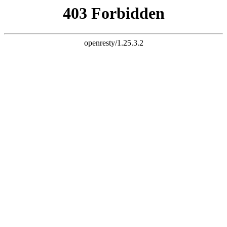
点我咨询
网站
二维码
?
设为
主页
加入收
藏
联
系我们
首页
rfid天生赢家K69
天生赢家K69设计研发
rfid普通标签
rfid服装标签
eas防盗标签